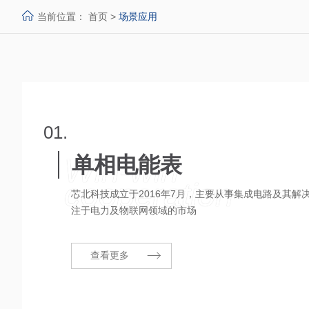
当前位置：
首页
>
场景应用
01.
Win-win
单相电能表
cooperation
芯北科技成立于2016年7月，主要从事集成电路及其解
注于电力及物联网领域的市场
查看更多