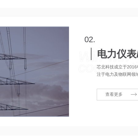
02.
Win-win
电力仪表
cooperat
芯北科技成立于201
注于电力及物联网领
查看更多