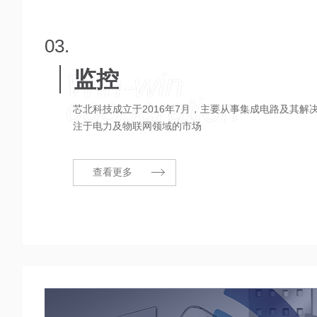
03.
Win-win
监控
cooperation
芯北科技成立于2016年7月，主要从事集成电路及其解
注于电力及物联网领域的市场
查看更多