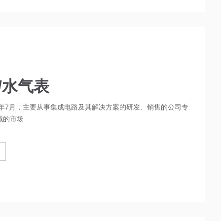
/水气表
ion
6年7月，主要从事集成电路及其解决方案的研发、销售的公司专
域的市场