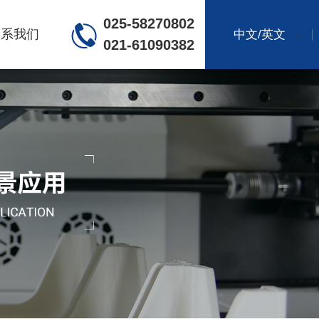
025-58270802
联系我们
中文/英文
021-61090382