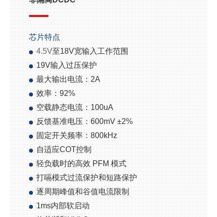
芯片特点
4.5V
至
18V
宽输入工作范围
19V
输入过压保护
最大输出电流：
2A
效率：
92%
空载静态电流：
100uA
反馈基准电压：
600mV ±2%
固定开关频率：
800kHz
自适应
COT
控制
轻负载时的高效
PFM
模式
打嗝模式过流保护和短路保护
逐周期峰值和谷值电流限制
1ms
内部软启动