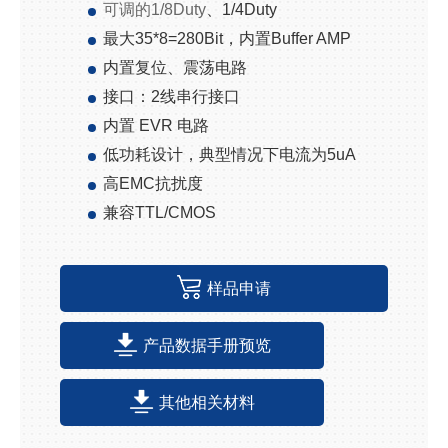
可调的
1/8Duty
、
1/4Duty
最大
35*8=280Bit
，内置
Buffer AMP
内置复位、震荡电路
接口：
2
线串行接口
内置
EVR
电路
低功耗设计，典型情况下电流为
5uA
高
EMC
抗扰度
兼容
TTL/CMOS
样品申请
产品数据手册预览
其他相关材料