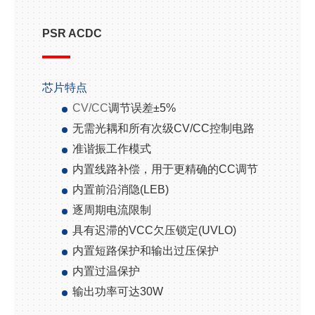
PSR ACDC
芯片特点
CV/CC
调节误差
±
5%
无需光耦和所有次级
CV/CC
控制电路
准谐振工作模式
内置线路补偿，用于更精确的
CC
调节
内置前沿消隐
(LEB)
逐周期电流限制
具有迟滞的
VCC
欠压锁定
(UVLO)
内置短路保护和输出过压保护
内置过温保护
输出功率可达
30W