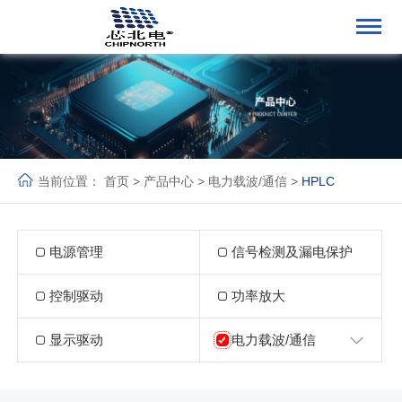
当前位置：
首页
>
产品中心
>
电力载波/通信
>
HPLC
电源管理
信号检测及漏电保护
控制驱动
功率放大
显示驱动
电力载波/通信