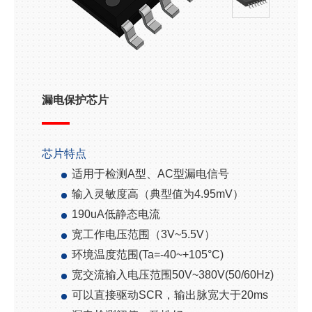
漏电保护芯片
芯片特点
适用于检测
A
型、
AC
型漏电信号
输入灵敏度高（典型值为
4.95mV
）
190uA
低静态电流
宽工作电压范围（
3V~5.5V
）
环境温度范围
(Ta=-40~+105°C)
宽交流输入电压范围
50V~380V(50/60Hz)
可以直接驱动
SCR
，输出脉宽大于
20ms