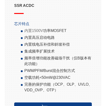
SSR ACDC
芯片特点
内置
1500V
功率
MOSFET
内置高压启动电路
内置线电压补偿和斜坡补偿
集成频率扩展技术
频率倍增功能改善磁场干扰（仅
B
版本有
此功能）
PWM/PFM/
Burst
混合控制方式
空载功耗
<50mW@230VAC
完善的保护功能（
OCP
、
OLP
、
UVLO
、
VDD_OVP
、
OTP
）