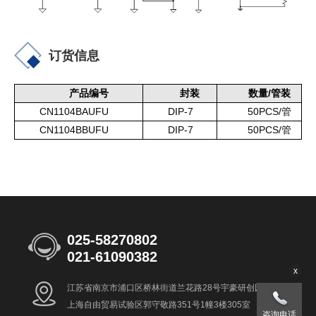
订货信息
/
产品编号
封装
数量
管装
CN1104BAUFU
DIP-7
50PCS/
管
CN1104BBUFU
DIP-7
50PCS/
管
025-58270802
021-61090382
x
江苏省南京市浦口区桥林街道兰花路28号宇豪研创园8号楼
上海自由贸易试验区郭守敬路351号1幢3楼305室
咨询电话