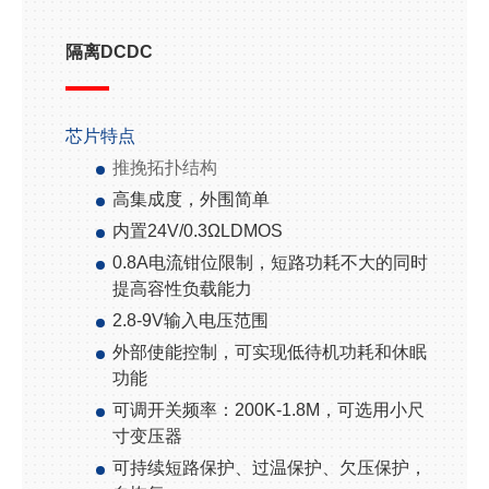
隔离DCDC
芯片特点
推挽拓扑结构
高集成度，外围简单
内置
24V/0.3Ω
LDMOS
0.8A
电流钳位限制，短路功耗不大的同时
提高容性负载能力
2.8-9V
输入电压范围
外部使能控制，可实现低待机功耗和休眠
功能
可调开关频率
：
200K-1.8M
，可选用小尺
寸变压器
可持续短路保护、过温保护、欠压保护，