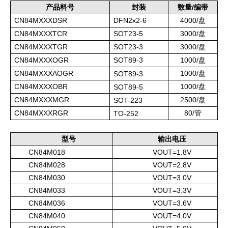
/
产品料号
封装
数量
编带
CN84MXXXDSR
DFN2x2-6
4000/
盘
CN84MXXXTCR
SOT23-5
3000/
盘
CN84MXXXTGR
SOT23-3
3000/
盘
CN84MXXXOGR
SOT89-3
1000/
盘
CN84MXXXAOGR
1000/
SOT89-3
盘
CN84MXXXOBR
1000/
SOT89-5
盘
CN84MXXXMGR
2500/
SOT-223
盘
CN84MXXXRGR
80/
TO-252
管
型号
输出电压
CN84M018
VOUT=1.8V
CN84M028
VOUT=2.8V
CN84M030
VOUT=3.0V
CN84M033
VOUT=3.3V
CN84M036
VOUT=3.6V
CN84M040
VOUT=4.0V