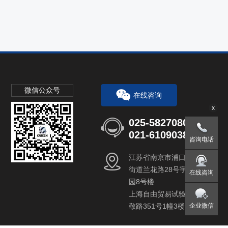
微信公众号
在线咨询
x
025-58270802
021-61090382
咨询电话
江苏省南京市浦口区桥林
街道兰花路28号宇豪研创
在线咨询
园8号楼
上海自由贸易试验区郭守
企业微信
敬路351号1幢3楼305室