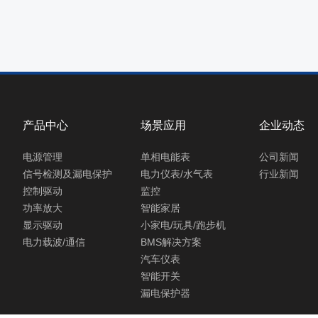
产品中心
场景应用
企业动态
电源管理
单相电能表
公司新闻
信号检测及漏电保护
电力仪表/水气表
行业新闻
控制驱动
监控
功率放大
智能家居
显示驱动
小家电/玩具/跑步机
电力载波/通信
BMS解决方案
汽车仪表
智能开关
漏电保护器