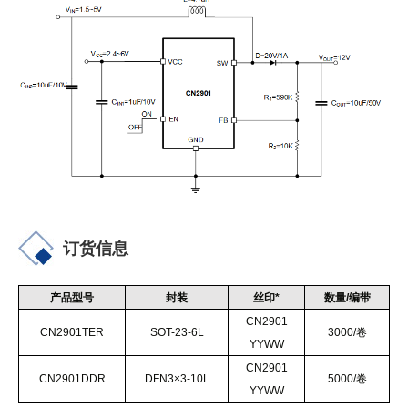
订货信息
产品型号
封装
丝印
*
数量
/
编带
CN2901
CN
2901TER
SOT-23-6L
3000
/
卷
YYWW
C
N2901
C
N2901DDR
D
FN3×3-10L
5
000
/
卷
Y
YWW