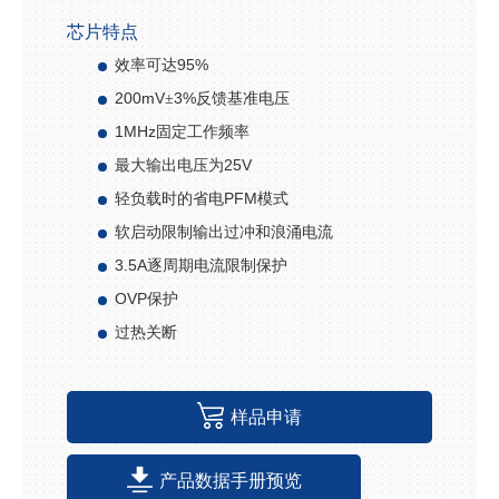
芯片特点
9
5
%
效率可达
200mV
3%
±
反馈基准电压
1MHz
固定工作频率
25
V
最大输出电压为
PFM
轻负载时的省电
模式
软启动限制输出过冲和浪涌电流
3.5A
逐周期电流限制保护
OVP
保护
过热关断
样品申请
产品数据手册预览