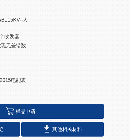
/B
±
15KV--
人
个收发器
实现无差错数
2015
电能表
样品申请
览
其他相关材料