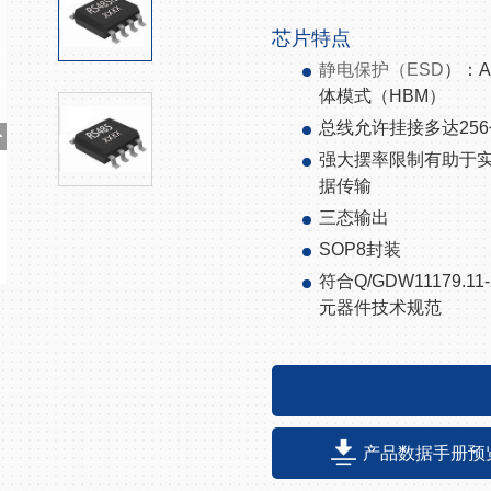
芯片特点
静电保护（
ESD
）：
A
体模式（
HBM
）
总线允许挂接多达
256
强大摆率限制有助于
据传输
三态输出
SOP8
封装
符合
Q/GDW11179.11-
元器件技术规范
产品数据手册预